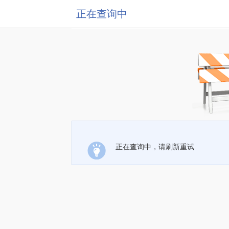
正在查询中
正在查询中，请刷新重试